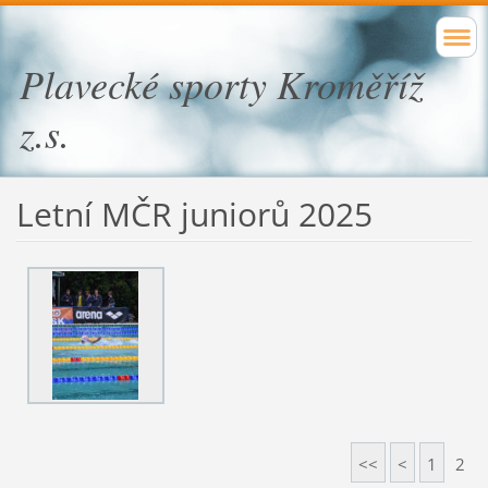
Plavecké sporty Kroměříž
z.s.
Letní MČR juniorů 2025
<<
<
1
2