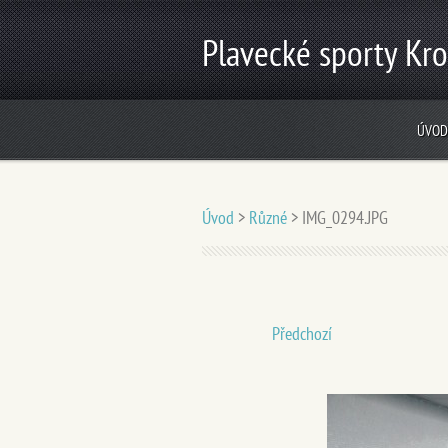
Plavecké sporty Kro
ÚVOD
Úvod
>
Různé
>
IMG_0294.JPG
Předchozí