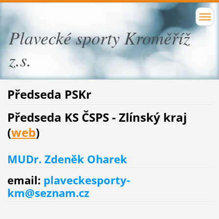
Plavecké sporty Kroměříž
z.s.
Předseda PSKr
Předseda KS ČSPS - Zlínský kraj
(
web
)
MUDr. Zdeněk Oharek
email:
plaveckesporty-
km@seznam.cz