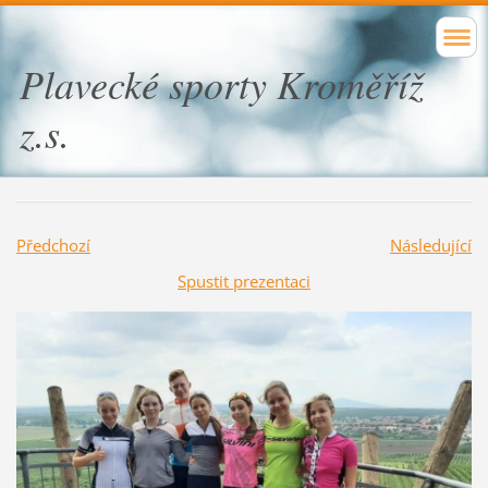
Plavecké sporty Kroměříž
z.s.
Předchozí
Následující
Spustit prezentaci