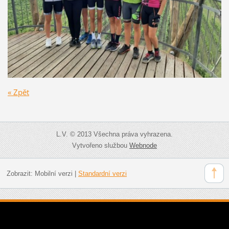
« Zpět
L.V. © 2013 Všechna práva vyhrazena.
Vytvořeno službou
Webnode
Zobrazit:
Mobilní verzi
|
Standardní verzi