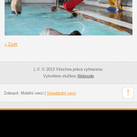
« Zpět
L.V. © 2013 Všechna práva vyhrazena.
Vytvořeno službou
Webnode
Zobrazit:
Mobilní verzi
|
Standardní verzi